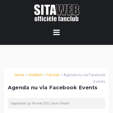
Ga
naar
de
content
Home
>
SitaWeb
>
Fanclub
>
Agenda nu via Facebook
Events
Agenda nu via Facebook Events
Geplaatst op
30 mei 2012
door
Shanti