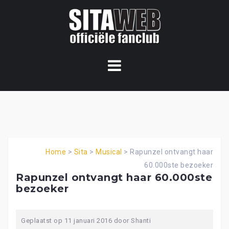
Ga
naar
de
content
Home
>
Sita
>
Musical
>
Rapunzel ontvangt haar
60.000ste bezoeker
Rapunzel ontvangt haar 60.000ste
bezoeker
Geplaatst op
11 januari 2016
door
Shanti