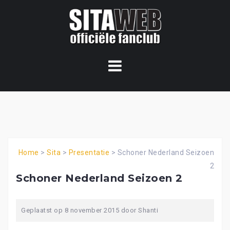
Ga
naar
de
content
Home
>
Sita
>
Presentatie
>
Schoner Nederland Seizoen
2
Schoner Nederland Seizoen 2
Geplaatst op
8 november 2015
door
Shanti