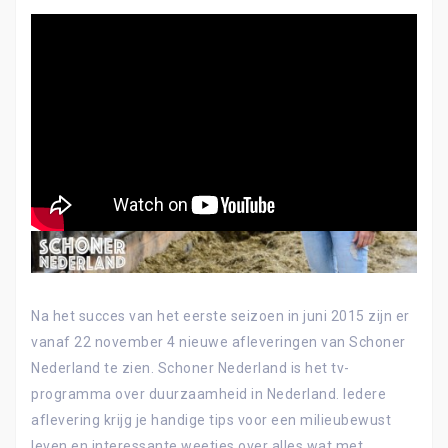
Na het succes van het eerste seizoen in juni 2015 zijn er
vanaf 22 november 4 nieuwe afleveringen van Schoner
Nederland te zien. Schoner Nederland is het tv-
programma over duurzaamheid in Nederland. Iedere
aflevering krijg je handige tips voor een milieubewust
leven en interessante weetjes over alles wat met