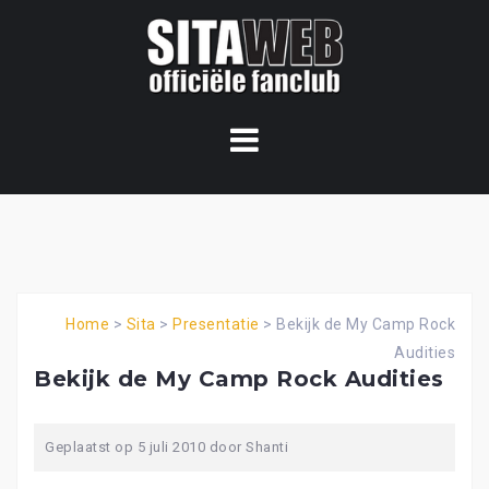
Ga
naar
de
content
Home
>
Sita
>
Presentatie
>
Bekijk de My Camp Rock
Audities
Bekijk de My Camp Rock Audities
Geplaatst op
5 juli 2010
door
Shanti