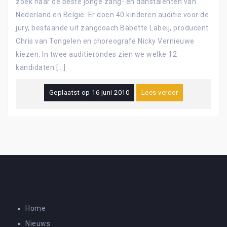
zoek naar de beste jonge zang- en danstalenten van
Nederland en België. Er doen 40 kinderen auditie voor de
jury, bestaande uit zangcoach Babette Labeij, producent
Chris van Tongelen en choreografe Nicky Vernieuwe
kiezen. In twee auditierondes zien we welke 12
kandidaten […]
Geplaatst op
16 juni 2010
Lees verder
Home
Nieuws