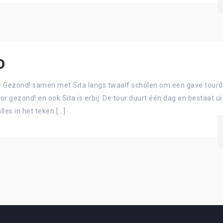
0
Voor Gezond! samen met Sita langs twaalf scholen om een gave tour
gezond! en ook Sita is erbij. De tour duurt één dag en bestaat uit
les in het teken […]