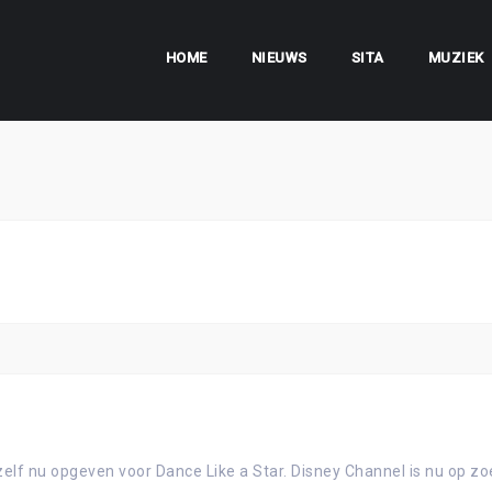
HOME
NIEUWS
SITA
MUZIEK
jezelf nu opgeven voor Dance Like a Star. Disney Channel is nu op 