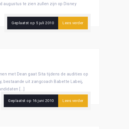
 augustus te zien zullen zijn op Disney
Geplaatst op
5 juli 2010
Lees verder
men met Dean gaat Sita tijdens de audities op
y, bestaande uit zangcoach Babette Labeij,
andidaten […]
Geplaatst op
16 juni 2010
Lees verder