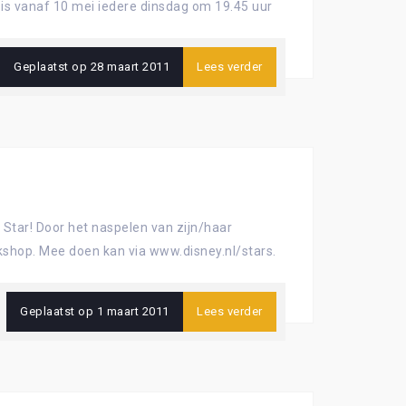
 is vanaf 10 mei iedere dinsdag om 19.45 uur
Geplaatst op
28 maart 2011
Lees verder
a Star! Door het naspelen van zijn/haar
kshop. Mee doen kan via www.disney.nl/stars.
Geplaatst op
1 maart 2011
Lees verder