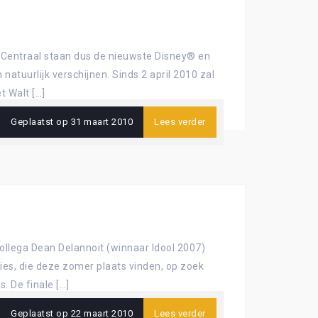
. Centraal staan dus de nieuwste Disney® en
natuurlijk verschijnen. Sinds 2 april 2010 zal
t Walt […]
Geplaatst op
31 maart 2010
Lees verder
llega Dean Delannoit (winnaar Idool 2007)
es, die deze zomer plaats vinden, op zoek
. De finale […]
Geplaatst op
22 maart 2010
Lees verder