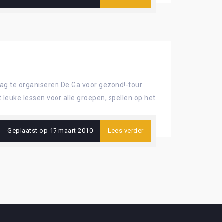
dag te organiseren De Ga voor gezond!-tour
 leuke lessen voor alle groepen, spellen op het
Geplaatst op
17 maart 2010
Lees verder