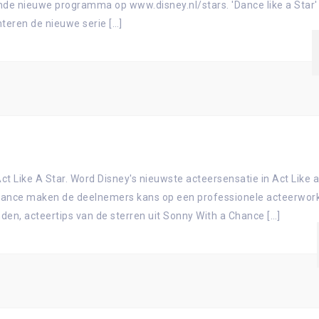
rende nieuwe programma op www.disney.nl/stars. 'Dance like a Star'
nteren de nieuwe serie […]
Act Like A Star. Word Disney's nieuwste acteersensatie in Act Like 
 Chance maken de deelnemers kans op een professionele acteerwor
nden, acteertips van de sterren uit Sonny With a Chance […]