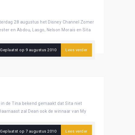
 zaterdag 28 augustus het Disney Channel Zomer
ester en Abdou, Lasgo, Nelson Morais en Sita
Geplaatst op
9 augustus 2010
Lees verder
in de Tina bekend gemaakt dat Sita niet
 Daarnaast zal Dean ook de winnaar van My
Geplaatst op
7 augustus 2010
Lees verder