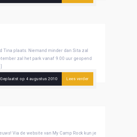
d Tina plaats. Niemand minder dan Sita zal
ptember zal het park vanaf 9.00 uur geopend
]
Geplaatst op
4 augustus 2010
Lees verder
ieuws! Via de website van My Camp Rock kun je