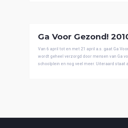
Ga Voor Gezond! 201
Van 6 april tot en met 21 april a.s. gaat Ga 
wordt geheel verzorgd door mensen van Ga voor 
schoolplein en nog veel meer. Uiteraard staat al