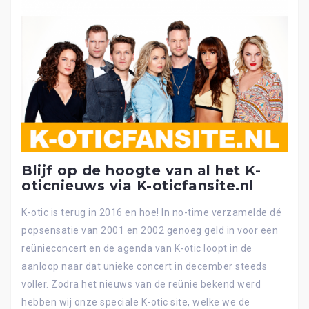
Blijf op de hoogte van al het K-
oticnieuws via K-oticfansite.nl
K-otic is terug in 2016 en hoe! In no-time verzamelde dé
popsensatie van 2001 en 2002 genoeg geld in voor een
reünieconcert en de agenda van K-otic loopt in de
aanloop naar dat unieke concert in december steeds
voller. Zodra het nieuws van de reünie bekend werd
hebben wij onze speciale K-otic site, welke we de