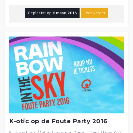
Geplaatst op
6 maart 2016
Lees verder
K-otic op de Foute Party 2016
K-otic is back! Met het nummer 'Damn I Think I Love You'