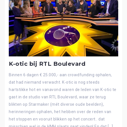
K-otic bij RTL Boulevard
Binnen 6 dagen € 25.000,- aan crowdfunding ophalen,
dat had niemand verwacht. K-otic is nog steeds
hartstikke hot en vanavond waren de leden van K-otic te
gast in de studio van RTL Boulevard, waar ze terug
blikten op Starmaker (mét diverse oude beelden),
herinneringen ophalen, het hebben over de reden van
het stoppen en vooruit blikken op het concert.. dat
misschien wel in de HMH plaats gaat vinden! En dat […]