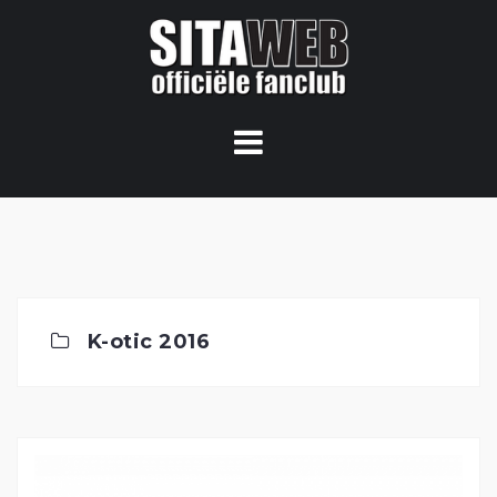
Ga
naar
de
content
K-otic 2016