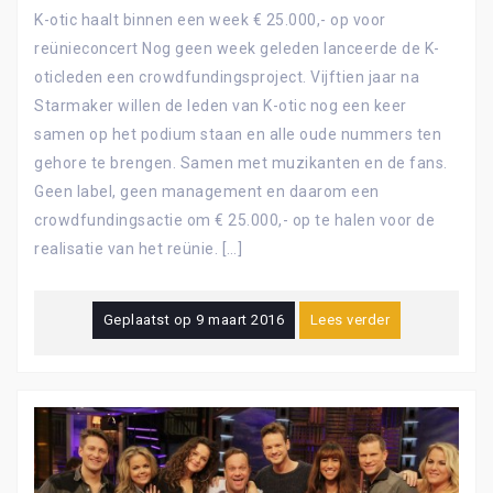
K-otic haalt binnen een week € 25.000,- op voor
reünieconcert Nog geen week geleden lanceerde de K-
oticleden een crowdfundingsproject. Vijftien jaar na
Starmaker willen de leden van K-otic nog een keer
samen op het podium staan en alle oude nummers ten
gehore te brengen. Samen met muzikanten en de fans.
Geen label, geen management en daarom een
crowdfundingsactie om € 25.000,- op te halen voor de
realisatie van het reünie. […]
Geplaatst op
9 maart 2016
Lees verder