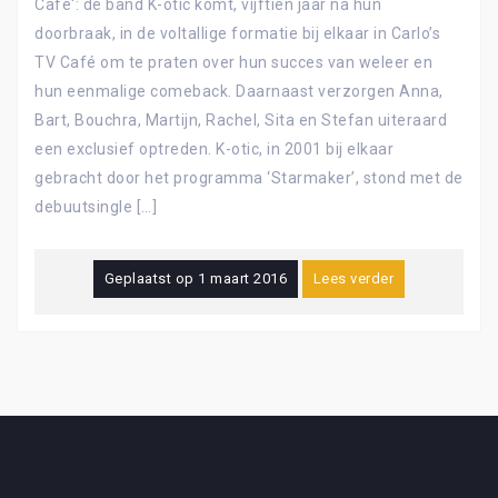
Café': de band K-otic komt, vijftien jaar na hun
doorbraak, in de voltallige formatie bij elkaar in Carlo’s
TV Café om te praten over hun succes van weleer en
hun eenmalige comeback. Daarnaast verzorgen Anna,
Bart, Bouchra, Martijn, Rachel, Sita en Stefan uiteraard
een exclusief optreden. K-otic, in 2001 bij elkaar
gebracht door het programma ‘Starmaker’, stond met de
debuutsingle […]
Geplaatst op
1 maart 2016
Lees verder