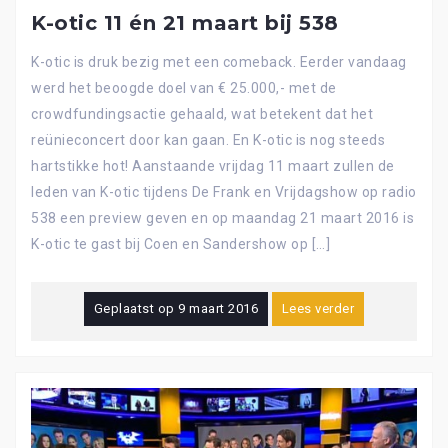
K-otic 11 én 21 maart bij 538
K-otic is druk bezig met een comeback. Eerder vandaag
werd het beoogde doel van € 25.000,- met de
crowdfundingsactie gehaald, wat betekent dat het
reünieconcert door kan gaan. En K-otic is nog steeds
hartstikke hot! Aanstaande vrijdag 11 maart zullen de
leden van K-otic tijdens De Frank en Vrijdagshow op radio
538 een preview geven en op maandag 21 maart 2016 is
K-otic te gast bij Coen en Sandershow op […]
Geplaatst op
9 maart 2016
Lees verder