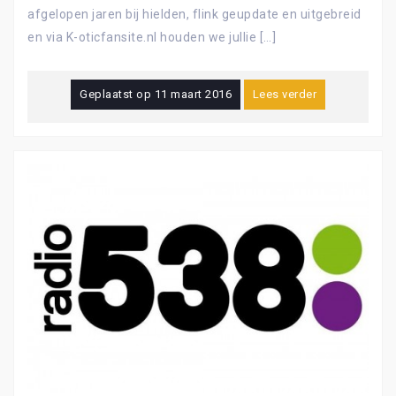
afgelopen jaren bij hielden, flink geupdate en uitgebreid
en via K-oticfansite.nl houden we jullie […]
Geplaatst op
11 maart 2016
Lees verder