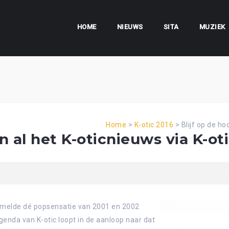
HOME
NIEUWS
SITA
MUZIEK
Home
>
K-otic 2016
>
Blijf op de ho
n al het K-oticnieuws via K-oti
rzamelde dé popsensatie van 2001 en 2002
genda van K-otic loopt in de aanloop naar dat