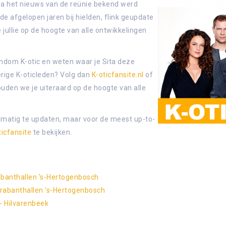
ra het nieuws van de reünie bekend werd
de afgelopen jaren bij hielden, flink geupdate
jullie op de hoogte van alle ontwikkelingen
rondom K-otic en weten waar je Sita deze
rige K-oticleden? Volg dan
K-oticfansite.nl
of
ouden we je uiteraard op de hoogte van alle
lmatig te updaten, maar voor de meest up-to-
ticfansite
te bekijken.
abanthallen 's-Hertogenbosch
Brabanthallen 's-Hertogenbosch
- Hilvarenbeek