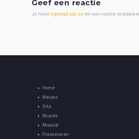
Geef een reactie
Je moet
ingelogd zijn op
om een reactie te plaatse
Home
Nieuws
Sita
Muziek
Musical
Presenteren