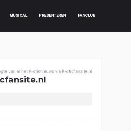
MUSICAL
PRESENTEREN
FANCLUB
ogte van al het K-oticnieuws via K-oticfansite.nl
cfansite.nl