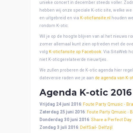
unieke concert in december steeds voller. Zod
hebben wij onze speciale K-otic site, welke we 
en uitgebreid en via
K-oticfansite.nl
houden we 
rondom K-otic.
Wil je op de hoogte blijven van al het nieuws 
zomer allemaal kunt zien optreden met de ove
volg
K-oticfansite op Facebook
. Via SitaWeb h
niet K-oticgerelateerde nieuwtjes.
We zullen proberen de K-otic agenda hier rege
dateversie raden we je aan
de agenda van K-o
Agenda K-otic 2016
Vrijdag 24 juni 2016
:
Foute Party Qmusic - Br
Zaterdag 25 juni 2016
:
Foute Party Qmusic - 
Donderdag 30 juni 2016
:
Share a Perfect Day 
Zondag 3 juli 2016
:
DelfSail- Delfzijl