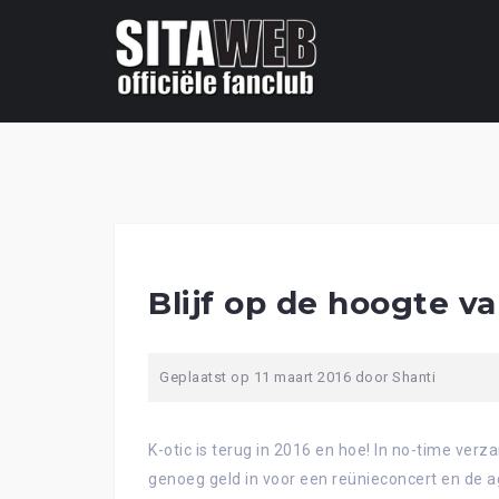
Ga
naar
de
content
Blijf op de hoogte va
Geplaatst op
11 maart 2016
door
Shanti
K-otic is terug in 2016 en hoe! In no-time ve
genoeg geld in voor een reünieconcert en de a