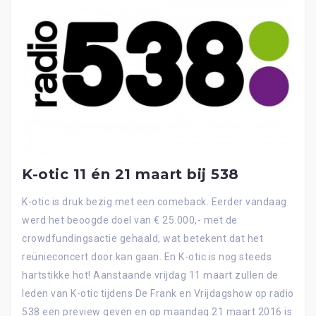
K-otic 11 én 21 maart bij 538
K-otic is druk bezig met een comeback. Eerder vandaag
werd het beoogde doel van € 25.000,- met de
crowdfundingsactie gehaald, wat betekent dat het
reünieconcert door kan gaan. En K-otic is nog steeds
hartstikke hot! Aanstaande vrijdag 11 maart zullen de
leden van K-otic tijdens De Frank en Vrijdagshow op radio
538 een preview geven en op maandag 21 maart 2016 is