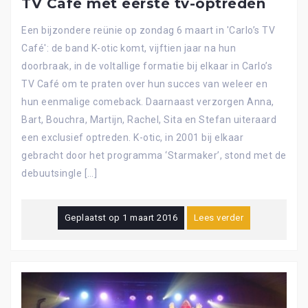
TV Café met eerste tv-optreden
Een bijzondere reünie op zondag 6 maart in 'Carlo’s TV
Café': de band K-otic komt, vijftien jaar na hun
doorbraak, in de voltallige formatie bij elkaar in Carlo’s
TV Café om te praten over hun succes van weleer en
hun eenmalige comeback. Daarnaast verzorgen Anna,
Bart, Bouchra, Martijn, Rachel, Sita en Stefan uiteraard
een exclusief optreden. K-otic, in 2001 bij elkaar
gebracht door het programma ‘Starmaker’, stond met de
debuutsingle […]
Geplaatst op
1 maart 2016
Lees verder