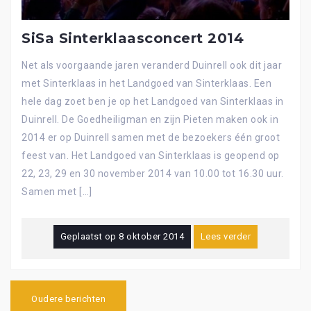
SiSa Sinterklaasconcert 2014
Net als voorgaande jaren veranderd Duinrell ook dit jaar
met Sinterklaas in het Landgoed van Sinterklaas. Een
hele dag zoet ben je op het Landgoed van Sinterklaas in
Duinrell. De Goedheiligman en zijn Pieten maken ook in
2014 er op Duinrell samen met de bezoekers één groot
feest van. Het Landgoed van Sinterklaas is geopend op
22, 23, 29 en 30 november 2014 van 10.00 tot 16.30 uur.
Samen met […]
Geplaatst op
8 oktober 2014
Lees verder
Berichtennavigatie
Oudere berichten