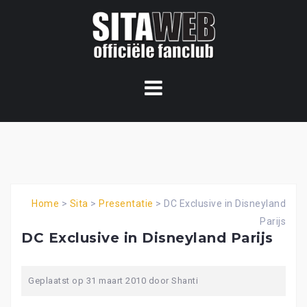
Ga
naar
de
content
Home
>
Sita
>
Presentatie
>
DC Exclusive in Disneyland
Parijs
DC Exclusive in Disneyland Parijs
Geplaatst op
31 maart 2010
door
Shanti