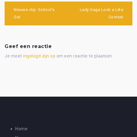
Bericht
navigatie
Nieuwe clip: School's
Lady Gaga Look a Like
Out
Contest
Geef een reactie
Je moet
ingelogd zijn op
om een reactie te plaatsen.
Home