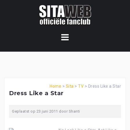
Ga
naar
de
content
Home
>
Sita
>
TV
>
Dress Like a Star
Dress Like a Star
Geplaatst op
23 juni 2011
door
Shanti