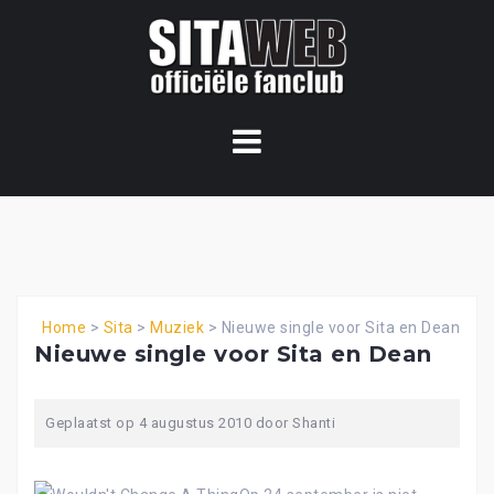
Ga
naar
de
content
Home
>
Sita
>
Muziek
>
Nieuwe single voor Sita en Dean
Nieuwe single voor Sita en Dean
Geplaatst op
4 augustus 2010
door
Shanti