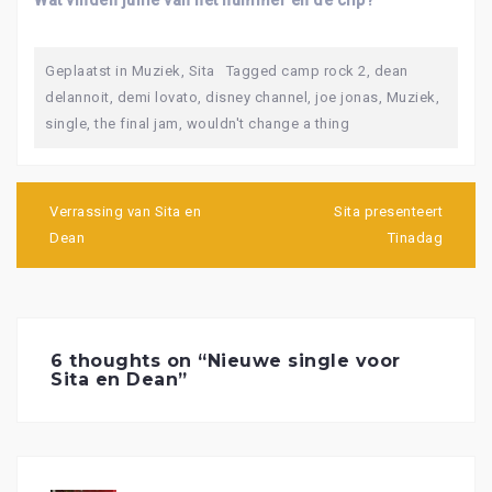
Wat vinden jullie van het nummer en de clip?
Geplaatst in
Muziek
,
Sita
Tagged
camp rock 2
,
dean
delannoit
,
demi lovato
,
disney channel
,
joe jonas
,
Muziek
,
single
,
the final jam
,
wouldn't change a thing
Bericht
navigatie
Verrassing van Sita en
Sita presenteert
Dean
Tinadag
6 thoughts on “
Nieuwe single voor
Sita en Dean
”