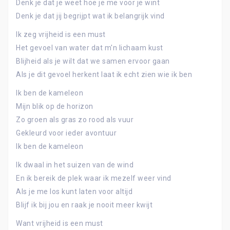
Denk je dat je weet hoe je me voor je wint
Denk je dat jij begrijpt wat ik belangrijk vind
Ik zeg vrijheid is een must
Het gevoel van water dat m'n lichaam kust
Blijheid als je wilt dat we samen ervoor gaan
Als je dit gevoel herkent laat ik echt zien wie ik ben
Ik ben de kameleon
Mijn blik op de horizon
Zo groen als gras zo rood als vuur
Gekleurd voor ieder avontuur
Ik ben de kameleon
Ik dwaal in het suizen van de wind
En ik bereik de plek waar ik mezelf weer vind
Als je me los kunt laten voor altijd
Blijf ik bij jou en raak je nooit meer kwijt
Want vrijheid is een must