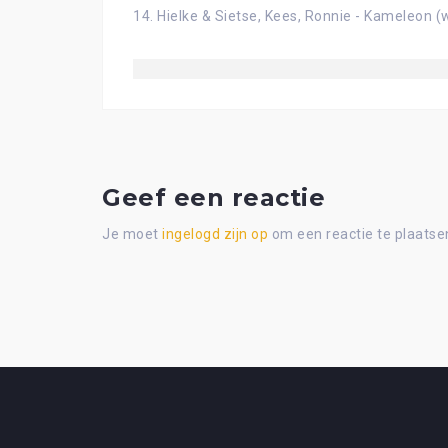
14. Hielke & Sietse, Kees, Ronnie - Kameleon 
Geef een reactie
Je moet
ingelogd zijn op
om een reactie te plaatse