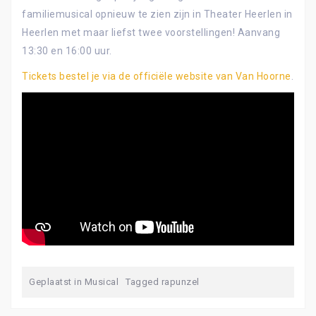
familiemusical opnieuw te zien zijn in Theater Heerlen in
Heerlen met maar liefst twee voorstellingen! Aanvang
13:30 en 16:00 uur.
Tickets bestel je via de officiële website van Van Hoorne
.
Geplaatst in
Musical
Tagged
rapunzel