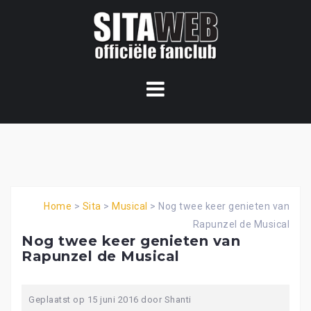
Ga
naar
de
content
Home
>
Sita
>
Musical
>
Nog twee keer genieten van
Rapunzel de Musical
Nog twee keer genieten van
Rapunzel de Musical
Geplaatst op
15 juni 2016
door
Shanti