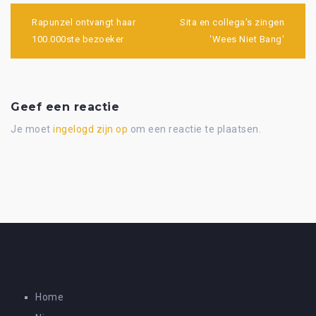
Bericht
navigatie
Rapunzel ontvangt haar
Sita en collega's zingen
100.000ste bezoeker
'Wees Niet Bang'
Geef een reactie
Je moet
ingelogd zijn op
om een reactie te plaatsen.
Home