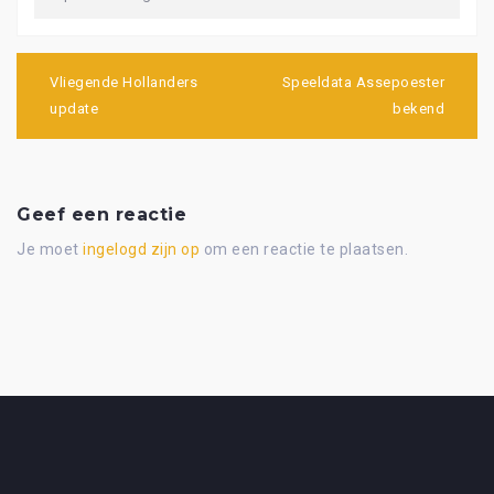
Bericht
navigatie
Vliegende Hollanders
Speeldata Assepoester
update
bekend
Geef een reactie
Je moet
ingelogd zijn op
om een reactie te plaatsen.