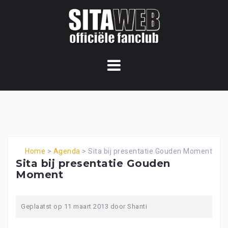
Ga
naar
de
content
Home
>
Agenda
>
Sita bij presentatie Gouden Moment
Sita bij presentatie Gouden
Moment
Geplaatst op
11 maart 2013
door
Shanti