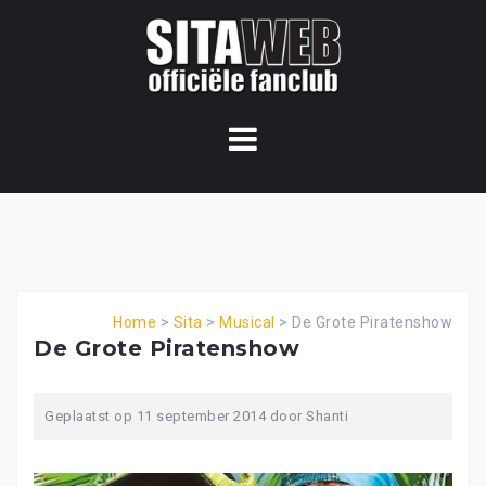
Ga
naar
de
content
Home
>
Sita
>
Musical
>
De Grote Piratenshow
De Grote Piratenshow
Geplaatst op
11 september 2014
door
Shanti