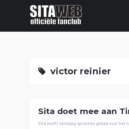
Ga
naar
de
content
victor reinier
Sita doet mee aan 
Sita heeft vandaag opnames gehad voor het n