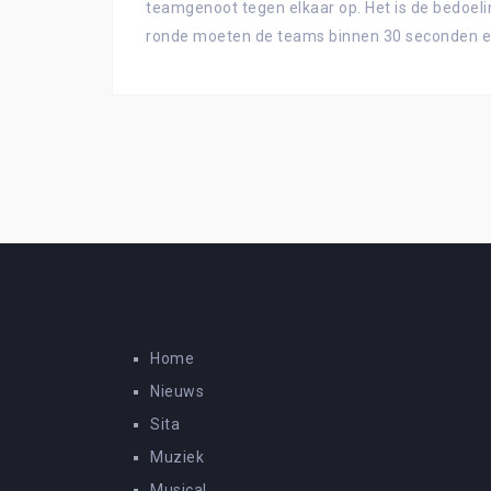
teamgenoot tegen elkaar op. Het is de bedoeli
ronde moeten de teams binnen 30 seconden een
Home
Nieuws
Sita
Muziek
Musical