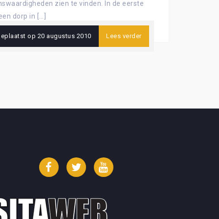
nswaardigheden zien te vinden. In de eerste
en dorp in […]
eplaatst op
20 augustus 2010
Lees verder
Facebook
Twitter
YouTube