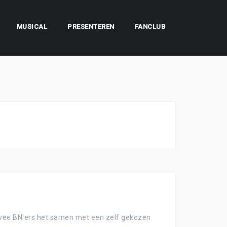
MUSICAL
PRESENTEREN
FANCLUB
wee BN'ers het samen met een zelf gekozen