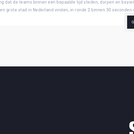
ng dat de teams binnen een bepaalde tijd steden, dorpen en bezie
 grote stad in Nederland vinden, in ronde 2 binnen 30 seconden e
G