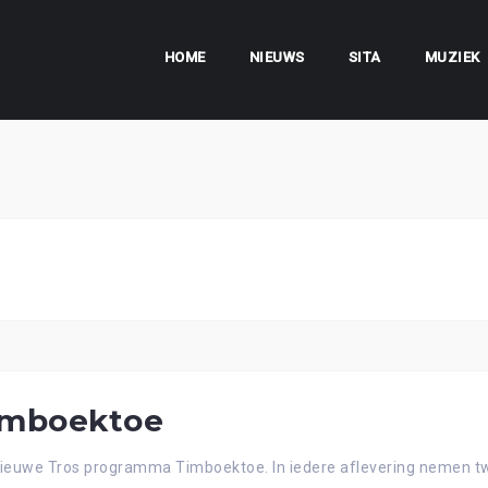
HOME
NIEUWS
SITA
MUZIEK
Timboektoe
ieuwe Tros programma Timboektoe. In iedere aflevering nemen t