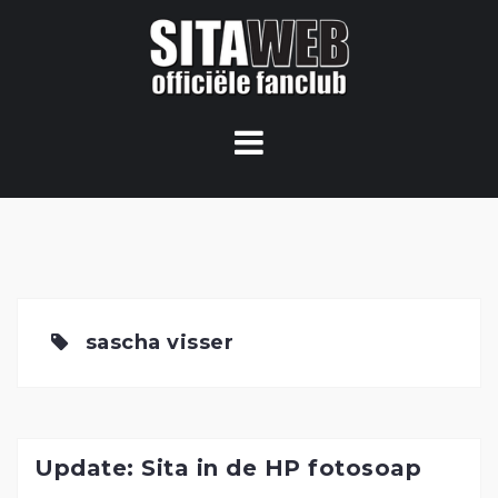
Ga
naar
de
content
sascha visser
Update: Sita in de HP fotosoap