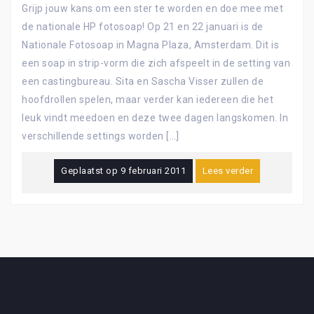
Grijp jouw kans om een ster te worden en doe mee met
de nationale HP fotosoap! Op 21 en 22 januari is de
Nationale Fotosoap in Magna Plaza, Amsterdam. Dit is
een soap in strip-vorm die zich afspeelt in de setting van
een castingbureau. Sita en Sascha Visser zullen de
hoofdrollen spelen, maar verder kan iedereen die het
leuk vindt meedoen en deze twee dagen langskomen. In
verschillende settings worden […]
Geplaatst op
9 februari 2011
Lees verder