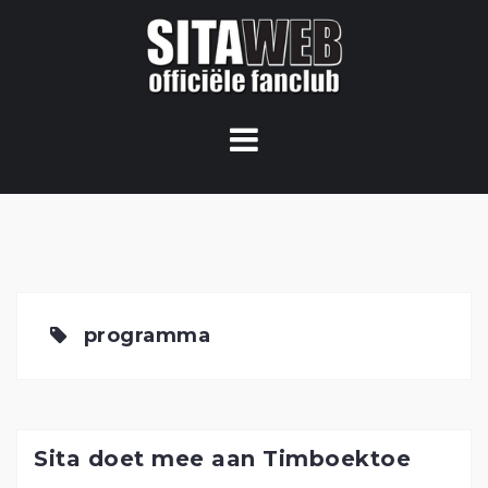
Ga
naar
de
content
programma
Sita doet mee aan Timboektoe