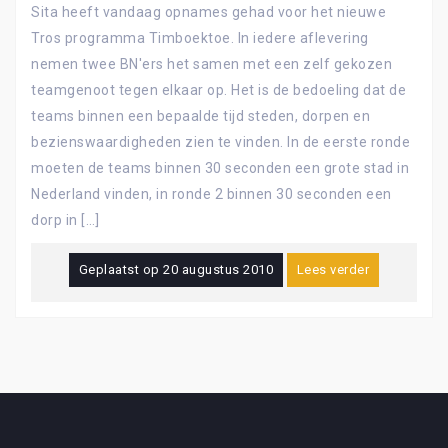
Sita heeft vandaag opnames gehad voor het nieuwe
Tros programma Timboektoe. In iedere aflevering
nemen twee BN'ers het samen met een zelf gekozen
teamgenoot tegen elkaar op. Het is de bedoeling dat de
teams binnen een bepaalde tijd steden, dorpen en
bezienswaardigheden zien te vinden. In de eerste ronde
moeten de teams binnen 30 seconden een grote stad in
Nederland vinden, in ronde 2 binnen 30 seconden een
dorp in […]
Geplaatst op
20 augustus 2010
Lees verder