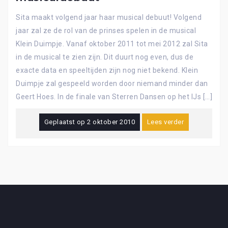
Sita maakt volgend jaar haar musical debuut! Volgend
jaar zal ze de rol van de prinses spelen in de musical
Klein Duimpje. Vanaf oktober 2011 tot mei 2012 zal Sita
in de musical te zien zijn. Dit duurt nog even, dus de
exacte data en speeltijden zijn nog niet bekend. Klein
Duimpje zal gespeeld worden door niemand minder dan
Geert Hoes. In de finale van Sterren Dansen op het IJs […]
Geplaatst op
2 oktober 2010
Lees verder