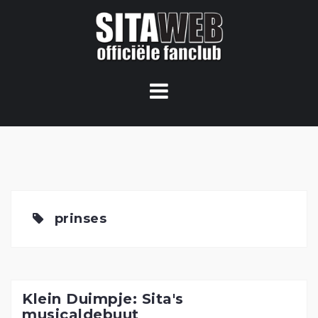
Ga
naar
de
content
prinses
Klein Duimpje: Sita's
musicaldebuut