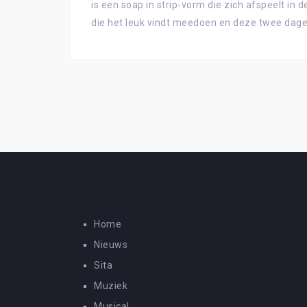
is een soap in strip-vorm die zich afspeelt in
die het leuk vindt meedoen en deze twee dagen
Home
Nieuws
Sita
Muziek
Musical