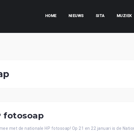
HOME
NIEUWS
SITA
MUZIEK
ap
P fotosoap
mee met de nationale HP fotosoap! Op 21 en 22 januari is de Nati