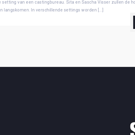
 de setting van een castingbureau. Sita en Sascha Visser zullen de 
 langskomen. In verschillende settings worden […]