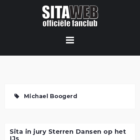
Ga
naar
de
content
Michael Boogerd
Sita in jury Sterren Dansen op het
IJs