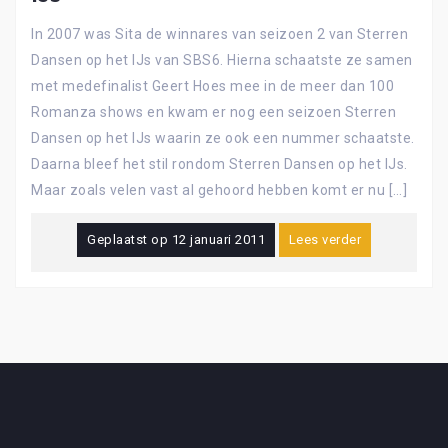
In 2007 was Sita de winnares van seizoen 2 van Sterren
Dansen op het IJs van SBS6. Hierna schaatste ze samen
met medefinalist Geert Hoes mee in de meer dan 100
Romanza shows en kwam er nog een seizoen Sterren
Dansen op het IJs waarin ze ook een nummer schaatste.
Daarna bleef het stil rondom Sterren Dansen op het IJs.
Maar zoals velen vast al gehoord hebben komt er nu […]
Geplaatst op
12 januari 2011
Lees verder