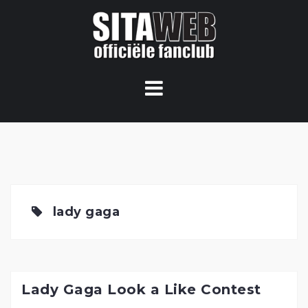
Ga
naar
de
content
lady gaga
Lady Gaga Look a Like Contest