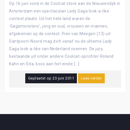
Op 16 juni vond in de Coolcat store aan de Nieuwendijk in
Amsterdam een spectaculair Lady Gaga look-a-like
contest plaats. Uit het hele land waren de
ʻGagamonstersʼ, jong en oud, vrouwen en mannen,
afgekomen op de contest. Pien van Meegen (13) uit
Santpoort-Noord mag zich vanaf nu de ultieme Lady
Gaga look-a-like van Nederland noemen. De jury,
bestaande uit onder andere Coolcat-oprichter Roland
Kahn en Sita, koos aan het einde […]
Geplaatst op
23 juni 2011
Lees verder