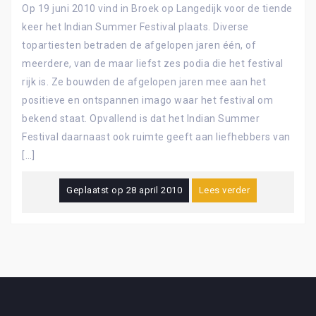
Op 19 juni 2010 vind in Broek op Langedijk voor de tiende
keer het Indian Summer Festival plaats. Diverse
topartiesten betraden de afgelopen jaren één, of
meerdere, van de maar liefst zes podia die het festival
rijk is. Ze bouwden de afgelopen jaren mee aan het
positieve en ontspannen imago waar het festival om
bekend staat. Opvallend is dat het Indian Summer
Festival daarnaast ook ruimte geeft aan liefhebbers van
[…]
Geplaatst op
28 april 2010
Lees verder