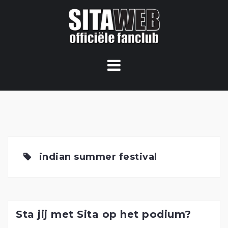
Ga
naar
de
content
indian summer festival
Sta jij met Sita op het podium?