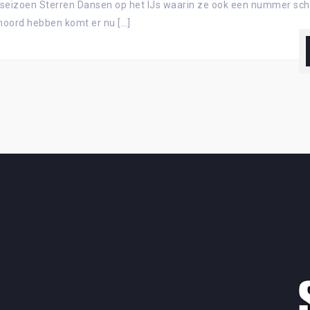
izoen Sterren Dansen op het IJs waarin ze ook een nummer schaa
ehoord hebben komt er nu […]