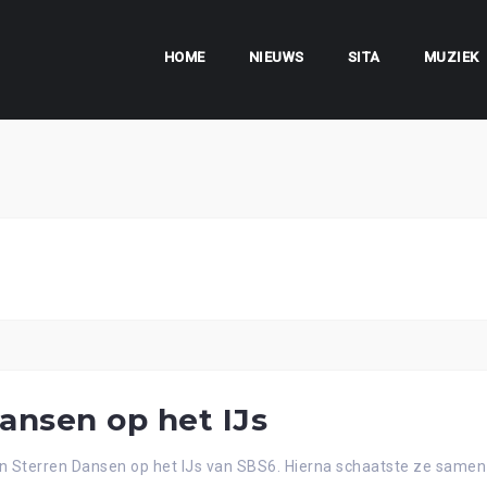
HOME
NIEUWS
SITA
MUZIEK
Dansen op het IJs
an Sterren Dansen op het IJs van SBS6. Hierna schaatste ze same