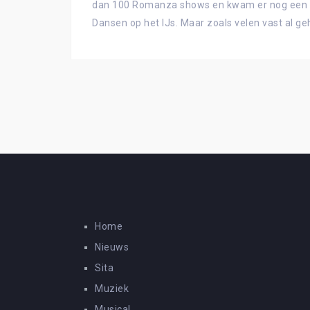
dan 100 Romanza shows en kwam er nog een se
Dansen op het IJs. Maar zoals velen vast al g
Home
Nieuws
Sita
Muziek
Musical