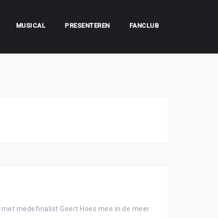
MUSICAL
PRESENTEREN
FANCLUB
n met medefinalist Geert Hoes mee in de meer