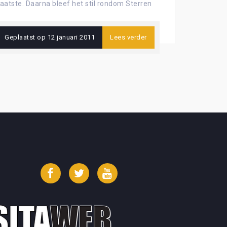
tste. Daarna bleef het stil rondom Sterren
Geplaatst op
12 januari 2011
Lees verder
Facebook
Twitter
YouTube