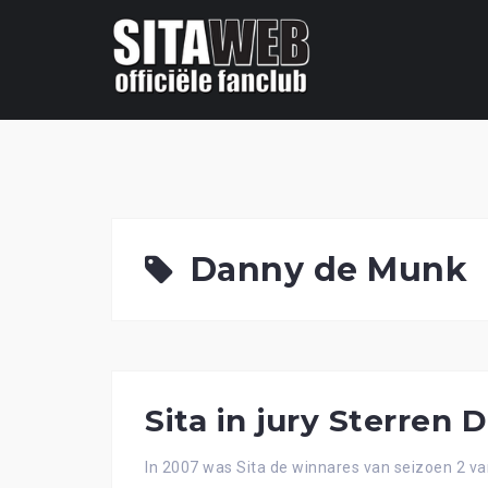
Ga
naar
de
content
Danny de Munk
Sita in jury Sterren 
In 2007 was Sita de winnares van seizoen 2 v