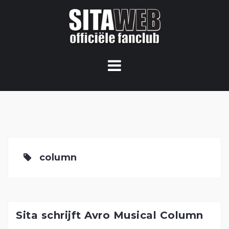
Ga
naar
de
content
column
Sita schrijft Avro Musical Column