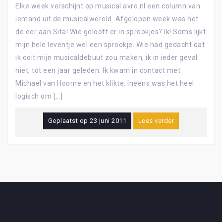
Elke week verschijnt op musical.avro.nl een column van
iemand uit de musicalwereld. Afgelopen week was het
de eer aan Sita! Wie gelooft er in sprookjes? Ik! Soms lijkt
mijn hele leventje wel een sprookje. Wie had gedacht dat
ik ooit mijn musicaldebuut zou maken, ik in ieder geval
niet, tot een jaar geleden. Ik kwam in contact met
Michael van Hoorne en het klikte. Ineens was het heel
logisch om […]
Geplaatst op
23 juni 2011
Lees verder