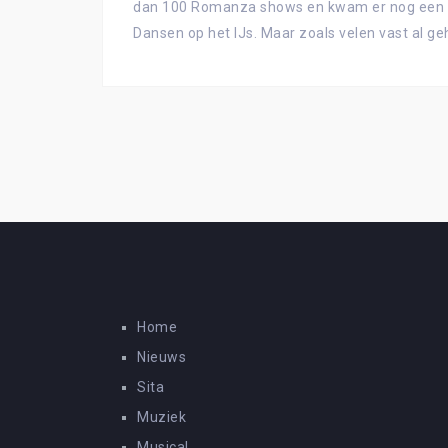
dan 100 Romanza shows en kwam er nog een se
Dansen op het IJs. Maar zoals velen vast al g
Home
Nieuws
Sita
Muziek
Musical