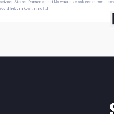
izoen Sterren Dansen op het IJs waarin ze ook een nummer schaa
ehoord hebben komt er nu […]