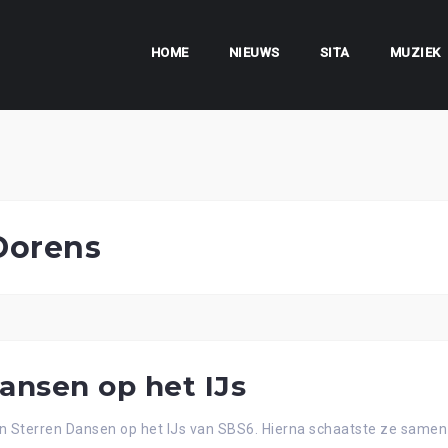
HOME
NIEUWS
SITA
MUZIEK
Dorens
Dansen op het IJs
an Sterren Dansen op het IJs van SBS6. Hierna schaatste ze same