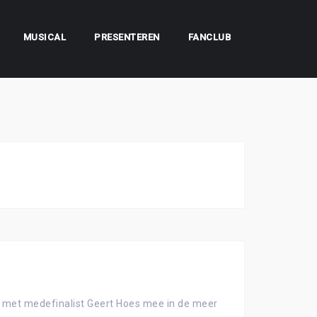
MUSICAL
PRESENTEREN
FANCLUB
n met medefinalist Geert Hoes mee in de meer