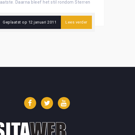
tste. Daarna bleef het stil rondom Sterren
Geplaatst op
12 januari 2011
Lees verder
Facebook
Twitter
YouTube