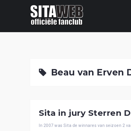
Ga
naar
de
content
Beau van Erven 
Sita in jury Sterren 
In 2007 was Sita de winnares van seizoen 2 v