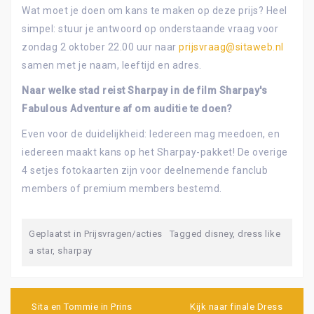
Wat moet je doen om kans te maken op deze prijs? Heel
simpel: stuur je antwoord op onderstaande vraag voor
zondag 2 oktober 22.00 uur naar
prijsvraag@sitaweb.nl
samen met je naam, leeftijd en adres.
Naar welke stad reist Sharpay in de film Sharpay's
Fabulous Adventure af om auditie te doen?
Even voor de duidelijkheid: Iedereen mag meedoen, en
iedereen maakt kans op het Sharpay-pakket! De overige
4 setjes fotokaarten zijn voor deelnemende fanclub
members of premium members bestemd.
Geplaatst in
Prijsvragen/acties
Tagged
disney
,
dress like
a star
,
sharpay
Bericht
navigatie
Sita en Tommie in Prins
Kijk naar finale Dress