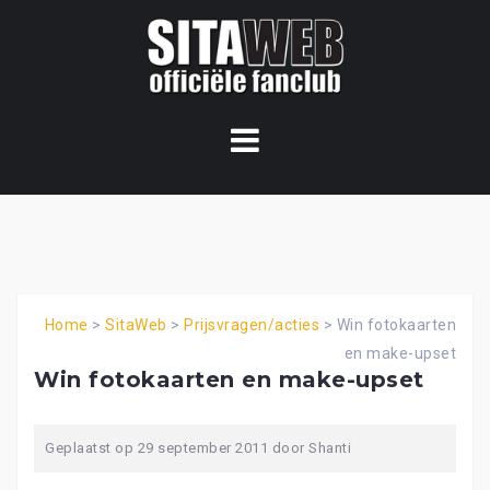
Ga
naar
de
content
Home
>
SitaWeb
>
Prijsvragen/acties
>
Win fotokaarten
en make-upset
Win fotokaarten en make-upset
Geplaatst op
29 september 2011
door
Shanti