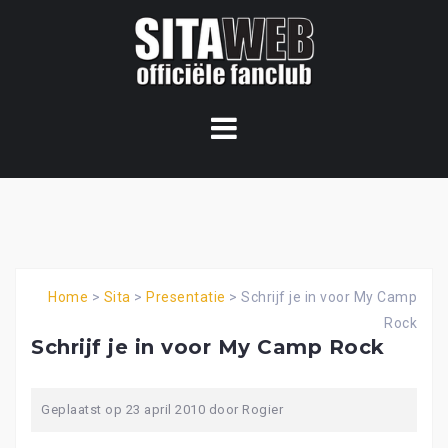
Ga
naar
de
content
Home
>
Sita
>
Presentatie
>
Schrijf je in voor My Camp
Rock
Schrijf je in voor My Camp Rock
Geplaatst op
23 april 2010
door
Rogier