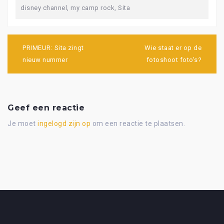
disney channel
,
my camp rock
,
Sita
Bericht
navigatie
PRIMEUR: Sita zingt
Wie staat er op de
nieuw nummer
fotoshoot foto's?
Geef een reactie
Je moet
ingelogd zijn op
om een reactie te plaatsen.