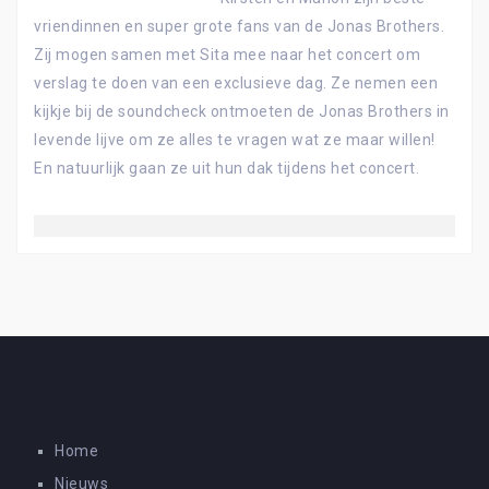
vriendinnen en super grote fans van de Jonas Brothers.
Zij mogen samen met Sita mee naar het concert om
verslag te doen van een exclusieve dag. Ze nemen een
kijkje bij de soundcheck ontmoeten de Jonas Brothers in
levende lijve om ze alles te vragen wat ze maar willen!
En natuurlijk gaan ze uit hun dak tijdens het concert.
Home
Nieuws