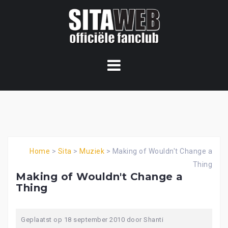
Ga
naar
de
content
Home
>
Sita
>
Muziek
>
Making of Wouldn't Change a
Thing
Making of Wouldn't Change a
Thing
Geplaatst op
18 september 2010
door
Shanti