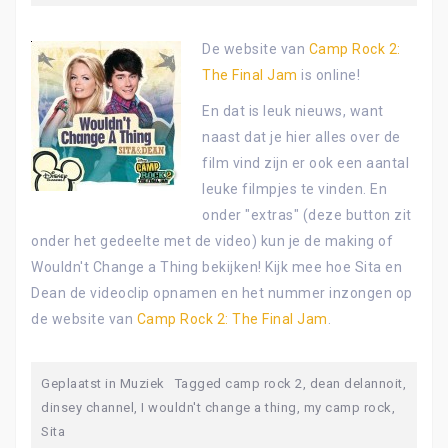
De website van
Camp Rock 2:
The Final Jam
is online!
En dat is leuk nieuws, want
naast dat je hier alles over de
film vind zijn er ook een aantal
leuke filmpjes te vinden. En
onder "extras" (deze button zit
onder het gedeelte met de video) kun je de making of
Wouldn't Change a Thing bekijken! Kijk mee hoe Sita en
Dean de videoclip opnamen en het nummer inzongen op
de website van
Camp Rock 2: The Final Jam
.
Geplaatst in
Muziek
Tagged
camp rock 2
,
dean delannoit
,
dinsey channel
,
I wouldn't change a thing
,
my camp rock
,
Sita