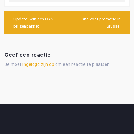
Bericht
navigatie
Update: Win een CR 2
Sita voor promotie in
prijzenpakket
Brussel
Geef een reactie
Je moet
ingelogd zijn op
om een reactie te plaatsen.