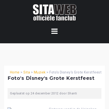
Ga
naar
de
content
Home
>
Sita
>
Muziek
>
Foto's Disney's Grote Kerstfeest
Foto's Disney's Grote Kerstfeest
Geplaatst op
24 december 2012
door
Shanti