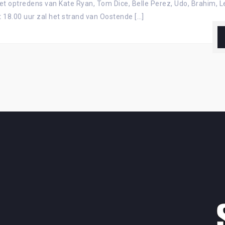
et optredens van Kate Ryan, Tom Dice, Belle Perez, Udo, Brahim, L
t 18.00 uur zal het strand van Oostende […]