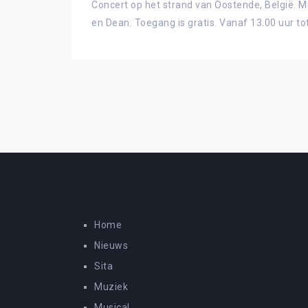
Concert op het strand van Oostende, België. M
en Dean. Toegang is gratis. Vanaf 13.00 uur to
Home
Nieuws
Sita
Muziek
Musical