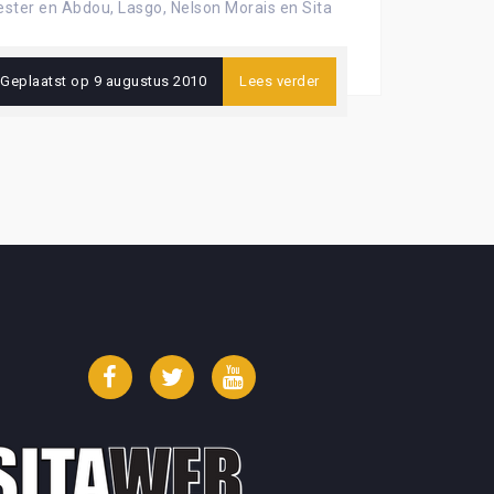
ester en Abdou, Lasgo, Nelson Morais en Sita
Geplaatst op
9 augustus 2010
Lees verder
Facebook
Twitter
YouTube