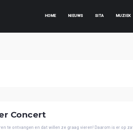
HOME
NIEUWS
SITA
MUZIEK
er Concert
deren te ontvangen en dat willen ze graag vieren! Daarom is er op