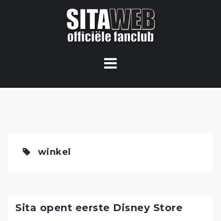
Ga
naar
de
content
winkel
Sita opent eerste Disney Store