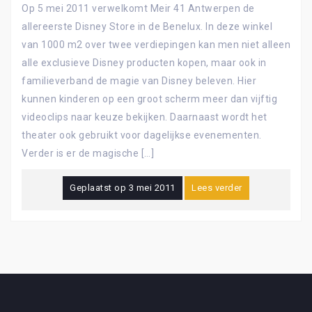
Op 5 mei 2011 verwelkomt Meir 41 Antwerpen de
allereerste Disney Store in de Benelux. In deze winkel
van 1000 m2 over twee verdiepingen kan men niet alleen
alle exclusieve Disney producten kopen, maar ook in
familieverband de magie van Disney beleven. Hier
kunnen kinderen op een groot scherm meer dan vijftig
videoclips naar keuze bekijken. Daarnaast wordt het
theater ook gebruikt voor dagelijkse evenementen.
Verder is er de magische […]
Geplaatst op
3 mei 2011
Lees verder