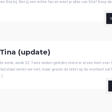
van Sita bij. Ben jij een echte fan en weet je alles van Sita? Koop 
G
 Tina (update)
de week, week 32. Twee weken geleden stond er al een item over Si
t blad staat weten we niet, maar gezien de tekst op de voorkant zal
…]