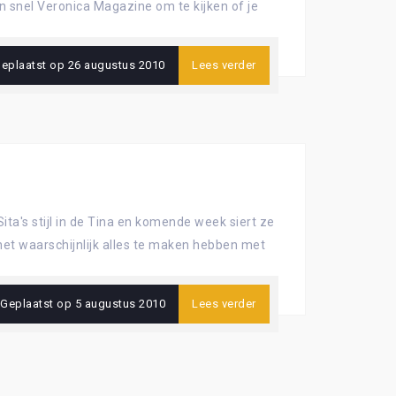
dan snel Veronica Magazine om te kijken of je
eplaatst op
26 augustus 2010
Lees verder
ta's stijl in de Tina en komende week siert ze
 het waarschijnlijk alles te maken hebben met
Geplaatst op
5 augustus 2010
Lees verder