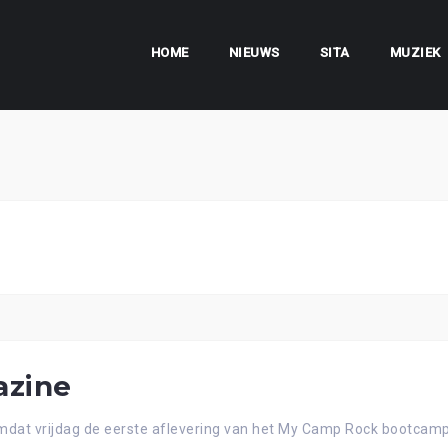
HOME
NIEUWS
SITA
MUZIEK
azine
dat vrijdag de eerste aflevering van het My Camp Rock bootcamp is