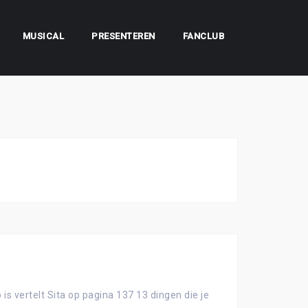
MUSICAL
PRESENTEREN
FANCLUB
 vertelt Sita op pagina 137 13 dingen die je