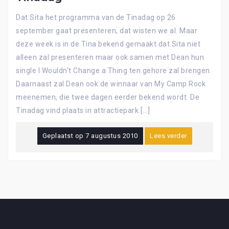
Dat Sita het programma van de Tinadag op 26
september gaat presenteren, dat wisten we al. Maar
deze week is in de Tina bekend gemaakt dat Sita niet
alleen zal presenteren maar ook samen met Dean hun
single I Wouldn't Change a Thing ten gehore zal brengen.
Daarnaast zal Dean ook de winnaar van My Camp Rock
meenemen, die twee dagen eerder bekend wordt. De
Tinadag vind plaats in attractiepark […]
Geplaatst op
7 augustus 2010
Lees verder