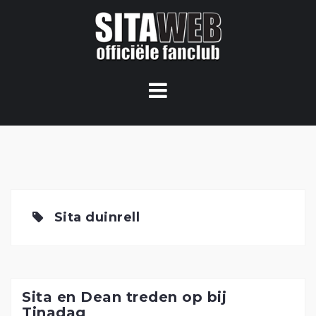
Ga
naar
de
content
Sita duinrell
Sita en Dean treden op bij
Tinadag