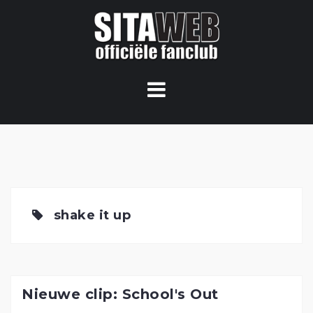
Ga
naar
de
content
shake it up
Nieuwe clip: School's Out