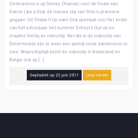
Gisteravond is op Disney Channel, voor de finale van
Dance Like a Star de nieuwe clip van Sita in premiere
gegaan. Uit Shake It Up nam Sita speciaal voor het einde
van het schooljaar het nummer School's Out op en
maakte hierbij en videoclip. Net als in de videoclip van
Determinate zijn er weer een aantal coole dansmoves te
zien. Waarschijnlijk komt de videoclip in Nederland en
België ook op […]
Geplaatst op
22 juni 2011
Lees verder