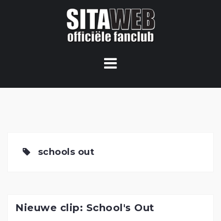
Ga
naar
de
content
schools out
Nieuwe clip: School's Out