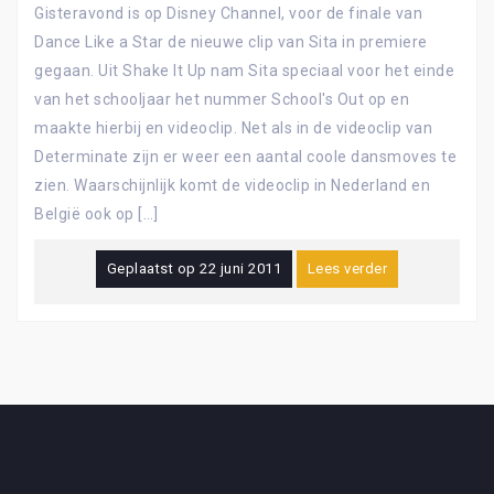
Gisteravond is op Disney Channel, voor de finale van
Dance Like a Star de nieuwe clip van Sita in premiere
gegaan. Uit Shake It Up nam Sita speciaal voor het einde
van het schooljaar het nummer School's Out op en
maakte hierbij en videoclip. Net als in de videoclip van
Determinate zijn er weer een aantal coole dansmoves te
zien. Waarschijnlijk komt de videoclip in Nederland en
België ook op […]
Geplaatst op
22 juni 2011
Lees verder