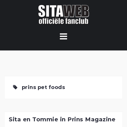
Ga
naar
de
content
prins pet foods
Sita en Tommie in Prins Magazine