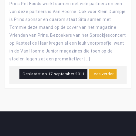
Prins Pet Foods werkt samen met vele partners en een
van deze partners is Van Hoorne. Ook voor Klein Duimpje
is Prins sponsor en daarom staat Sita samen met
Tommie deze maand op de cover van het magazine
Vrienden van Prins. Bezoekers van het Sprookjesconcert
op Kasteel de Haar kregen al een leuk voorproefje, want
in de Van Hoorne Junior magazines die toen op de
stoelen lagen zat een promotieflyer […]
Geplaatst op
17 september 2011
Lees verder