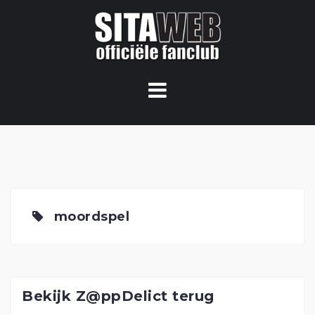
Ga
naar
de
content
moordspel
Bekijk Z@ppDelict terug