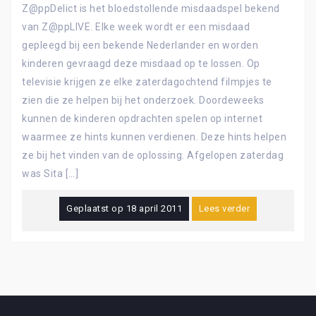
Z@ppDelict is het bloedstollende misdaadspel bekend
van Z@ppLIVE. Elke week wordt er een misdaad
gepleegd bij een bekende Nederlander en worden
kinderen gevraagd deze misdaad op te lossen. Op
televisie krijgen ze elke zaterdagochtend filmpjes te
zien die ze helpen bij het onderzoek. Doordeweeks
kunnen de kinderen opdrachten spelen op internet
waarmee ze hints kunnen verdienen. Deze hints helpen
ze bij het vinden van de oplossing. Afgelopen zaterdag
was Sita […]
Geplaatst op
18 april 2011
Lees verder