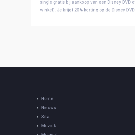
single gratis bij aankoop van een Disney DVD 
winkel). Je krijgt 20% korting op de Disney DVD
Home
Nieuws
Sita
Muziek
Musical