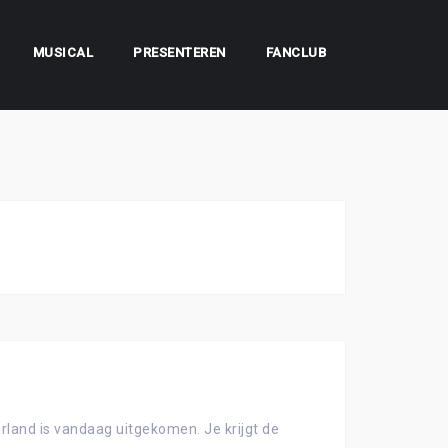
MUSICAL
PRESENTEREN
FANCLUB
land is vandaag uitgekomen. Je krijgt de