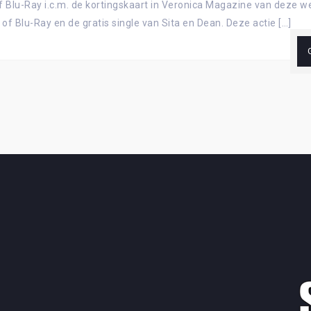
of Blu-Ray i.c.m. de kortingskaart in Veronica Magazine van deze
 of Blu-Ray en de gratis single van Sita en Dean. Deze actie […]