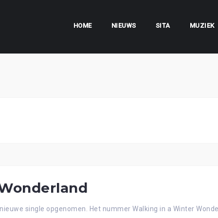
HOME
NIEUWS
SITA
MUZIEK
 Wonderland
nieuwe single opgenomen. Het nummer Walking in a Winter Wonder