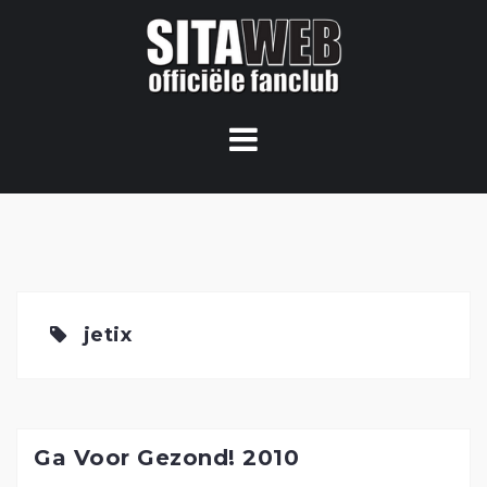
Ga
naar
de
content
jetix
Ga Voor Gezond! 2010