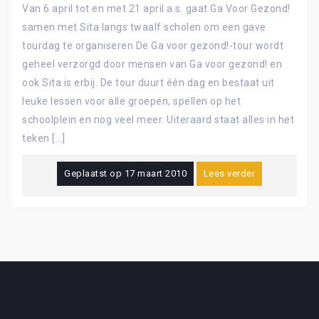
Van 6 april tot en met 21 april a.s. gaat Ga Voor Gezond!
samen met Sita langs twaalf scholen om een gave
tourdag te organiseren De Ga voor gezond!-tour wordt
geheel verzorgd door mensen van Ga voor gezond! en
ook Sita is erbij. De tour duurt één dag en bestaat uit
leuke lessen voor alle groepen, spellen op het
schoolplein en nog veel meer. Uiteraard staat alles in het
teken […]
Geplaatst op
17 maart 2010
Lees verder