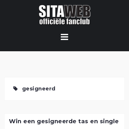
Ga
naar
de
content
gesigneerd
Win een gesigneerde tas en single