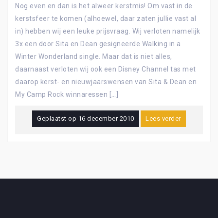
Nog even en dan is het alweer kerstmis! Om vast in de
kerstsfeer te komen (alhoewel, daar zaten jullie vast al
in) hebben wij een leuke prijsvraag. Wij verloten namelijk
3x een door Sita en Dean gesigneerde Walking in a
Winter Wonderland single. Maar dat is niet alles,
daarnaast verloten wij ook een Disney Channel tas met
daarop kerst- en nieuwjaarswensen van Sita & Dean en
My Camp Rock winnaressen […]
Geplaatst op
16 december 2010
Lees verder