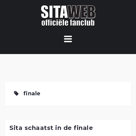
Ga
naar
de
content
finale
Sita schaatst in de finale