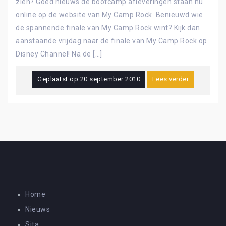
zien? Goed nieuws de bootcamp afleveringen staan nu
online op de website van My Camp Rock. Benieuwd wie
de spannende finale van My Camp Rock wint? Kijk dan
aanstaande vrijdag naar de finale van My Camp Rock op
Disney Channel! Na de […]
Geplaatst op
20 september 2010
Lees verder
Home
Nieuws
Sita