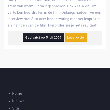
stem van worm Gloria ingesproken. Ook Yes-R en Jim
vertolken hoofdrollen in de film. Onlangs hadden we een
interview met Sita over haar ervaring met het inspreken
en inzingen van de film. Hieronder zie je het resultaat!
Geplaatst op
5 juli 2009
Lees verder
Home
Nieuws
Sita