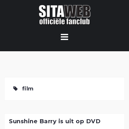
Ga
naar
de
content
film
Sunshine Barry is uit op DVD