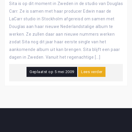
Sita is op dit moment in Zweden in de studio van Douglas
Carr. Ze is samen met haar producer Edwin naar de
LaCarr studio in Stockholm afgereisd om samen met
Douglas aan haar nieuwe Nederlandstalige album te
werken. Ze zullen daar aan nieuwe nummers werken
zodat Sita nog dit jaar haar eerste single van het
aankomende album uit kan brengen. Sita blijft een paar
dagen in Zweden. Vanuit het regenachtige […]
Geplaatst op
5 mei 2009
Lees verder