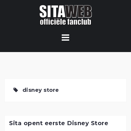
Ga
naar
de
content
disney store
Sita opent eerste Disney Store