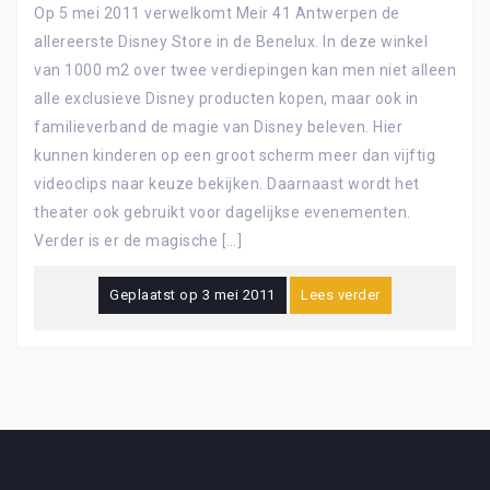
Op 5 mei 2011 verwelkomt Meir 41 Antwerpen de
allereerste Disney Store in de Benelux. In deze winkel
van 1000 m2 over twee verdiepingen kan men niet alleen
alle exclusieve Disney producten kopen, maar ook in
familieverband de magie van Disney beleven. Hier
kunnen kinderen op een groot scherm meer dan vijftig
videoclips naar keuze bekijken. Daarnaast wordt het
theater ook gebruikt voor dagelijkse evenementen.
Verder is er de magische […]
Geplaatst op
3 mei 2011
Lees verder