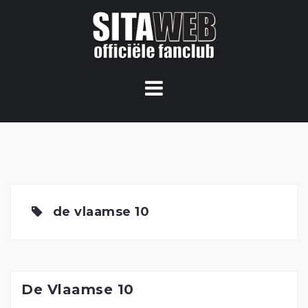
Ga
naar
de
content
de vlaamse 10
De Vlaamse 10