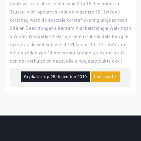
Zoals wij jullie al vertelden was Sita 15 december in
Brussel voor opnames voor de Vlaamse 10. Tweede
kerstdag werd de speciale kerstaflevering uitgezonden.
Sita en Dean zongen uiteraard hun kerstsingle Walking in
a Winter Wonderland. Het optreden is inmiddels terug te
kijken via de website van de Vlaamse 10. De foto's van
het optreden van 11 december komen z.s.m. online. Ik
ben net verhuisd en naast alle eindejaarsdrukte ook […]
Geplaatst op
28 december 2010
Lees verder