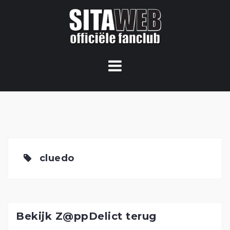
Ga
naar
de
content
cluedo
Bekijk Z@ppDelict terug