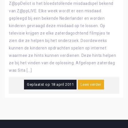
Z@ppDelict is het bloedstollende misdaadspel bekend
van Z@ppLIVE. Elke week wordt er een misdaad
gepleegd bij een bekende Nederlander en worden
kinderen gevraagd deze misdaad op te lossen. Op
televisie krijgen ze elke zaterdagochtend filmpjes te
zien die ze helpen bij het onderzoek. Doordeweeks
kunnen de kinderen opdrachten spelen op internet
waarmee ze hints kunnen verdienen. Deze hints helpen
ze bij het vinden van de oplossing. Afgelopen zaterdag
was Sita […]
Geplaatst op
18 april 2011
Lees verder